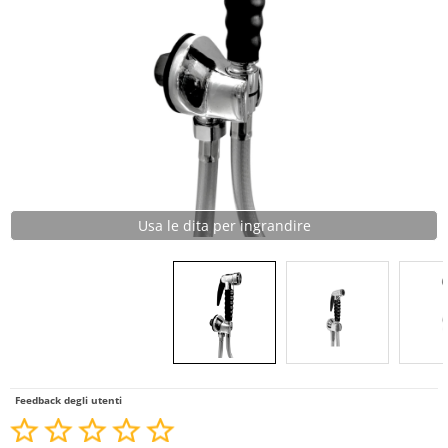
Usa le dita per ingrandire
Feedback degli utenti