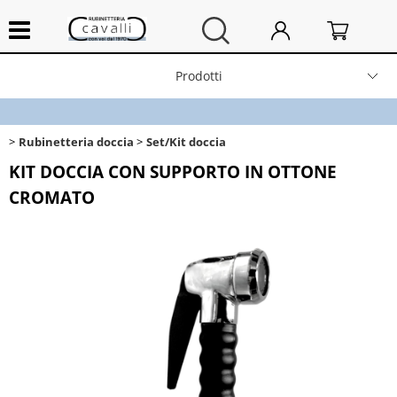
Prodotti
Home
Rubinetteria doccia
Set/Kit doccia
Chi siamo
KIT DOCCIA CON SUPPORTO IN OTTONE
CROMATO
Contatti
Spedizioni e resi
News