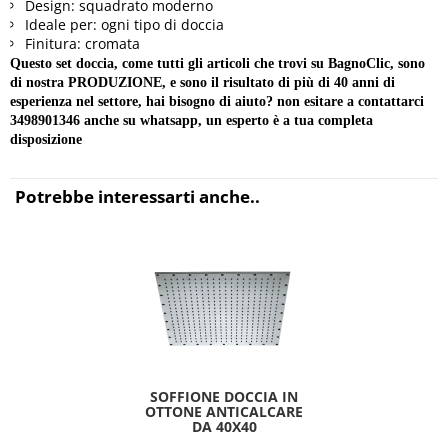
Design: squadrato moderno
Ideale per: ogni tipo di doccia
Finitura: cromata
Questo set doccia, come tutti gli articoli che trovi su BagnoClic, sono
di nostra PRODUZIONE, e sono il risultato di più di 40 anni di
esperienza nel settore, hai bisogno di aiuto? non esitare a contattarci
3498901346 anche su whatsapp, un esperto è a tua completa
disposizione
Potrebbe interessarti anche..
SOFFIONE DOCCIA IN
OTTONE ANTICALCARE
DA 40X40