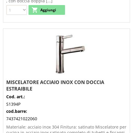
, con doccia doppia [...]
MISCELATORE ACCIAIO INOX CON DOCCIA
ESTRAIBILE
Cod. art.:
S1394P
cod.barre:
7437421022060
Materiale: acciaio inox 304 Finitura: satinato Miscelatore per
cucina in acciaio inox satinato completo di tubetti e fissaggi