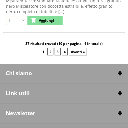
Misura/Attacco: standard Materiale: ottone Finitura: granito
nero Miscelatore con doccetta estraibile, effetto granito
nero, completa di tubetti e [...]
37 risultati trovati (10 per pagina - 4 in totale)
1
2
3
4
Avanti »
Chi siamo
Chi siamo
Contatti
Link utili
Condizioni di vendita
Spedizioni
Newsletter
Privacy Policy
Politica di recesso