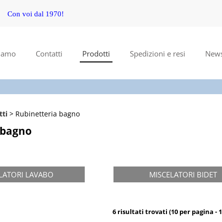
Con voi dal 1970!
S
Per com
siamo
Contatti
Prodotti
Spedizioni e resi
New
il no
poi cl
tti
Rubinetteria bagno
 bagno
Ha
LATORI LAVABO
MISCELATORI BIDET
6 risultati trovati (10 per pagina - 1