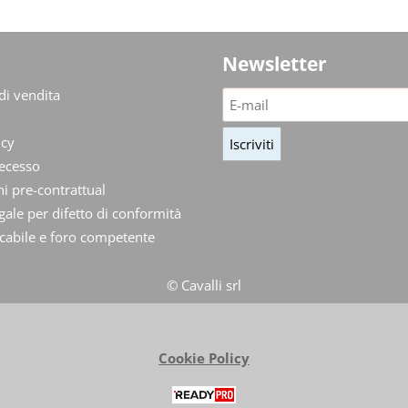
Newsletter
di vendita
icy
recesso
i pre-contrattual
gale per difetto di conformità
cabile e foro competente
© Cavalli srl
Cookie Policy