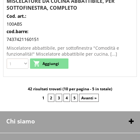
MISCELATORE DA CUCINA ABBATTIBILE, PER
SOTTOFINESTRA, COMPLETO
Cod. art.:
100ABS
cod.barre:
7437421160151
Miscelatore abbattibile, per sottofinestra "Comodità e
funzionalità!" Miscelatore abbattibile per cucina, [...]
42 risultati trovati (10 per pagina - 5 in totale)
1
2
3
4
5
Avanti »
Chi siamo
Chi siamo
Contatti