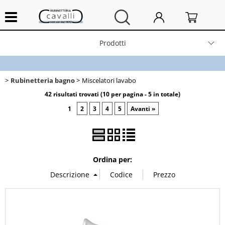
Prodotti
Home
Rubinetteria bagno
Miscelatori lavabo
Chi siamo
42 risultati trovati (10 per pagina - 5 in totale)
1
2
3
4
5
Avanti »
Contatti
Spedizioni e resi
Ordina per:
News