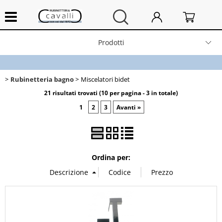
Prodotti
Home
Rubinetteria bagno
Miscelatori bidet
Chi siamo
21 risultati trovati (10 per pagina - 3 in totale)
1
2
3
Avanti »
Contatti
Spedizioni e resi
Ordina per:
News