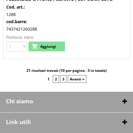
Cod. art.:
1288
cod.barre:
7437421260288
Finitura: nero
21 risultati trovati (10 per pagina - 3 in totale)
1
2
3
Avanti »
Chi siamo
Chi siamo
Contatti
Link utili
Condizioni di vendita