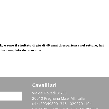
 sono il risultato di più di 40 anni di esperienza nel settore, hai
 tua completa disposizione
Cavalli srl
Via dei Rovedi 31-33
20010 Pregnana M.se, MI, Italia
tel.:+393498901346 - 0293291104