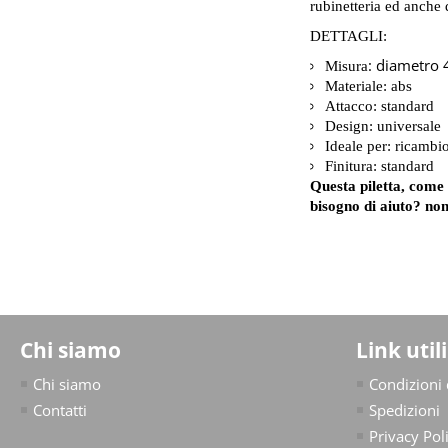
rubinetteria ed anche 
DETTAGLI:
: diametro
Misura
Materiale: abs
Attacco: standard
Design: universale
Ideale per: ricambi
Finitura: standard
Questa piletta, come 
bisogno di aiuto? no
Chi siamo
Link utili
Chi siamo
Condizioni 
Contatti
Spedizioni
Privacy Pol