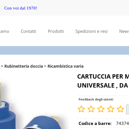
Con voi dal 1970!
S
Per com
siamo
Contatti
Prodotti
Spedizioni e resi
New
il no
poi cl
Rubinetteria doccia
Ricambistica varia
CARTUCCIA PER 
UNIVERSALE , D
Ha
Feedback degli utenti
Codice a barre:
74374