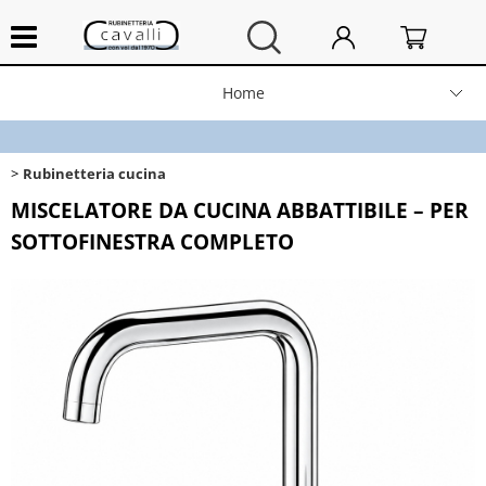
Home
Chi siamo
Rubinetteria cucina
Contatti
MISCELATORE DA CUCINA ABBATTIBILE – PER
SOTTOFINESTRA COMPLETO
Prodotti
Spedizioni e resi
News