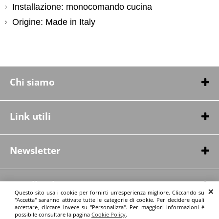
Installazione: monocomando cucina
Origine: Made in Italy
Chi siamo
Chi siamo
Contatti
Link utili
Condizioni di vendita
Spedizioni
Newsletter
Privacy Policy
Politica di recesso
Informazioni pre-contrattual
Cavalli srl
Garanzia legale per difetto di conformità
Questo sito usa i cookie per fornirti un'esperienza migliore. Cliccando su
Via dei Rovedi 31-33
"Accetta" saranno attivate tutte le categorie di cookie. Per decidere quali
Legge applicabile e foro competente
accettare, cliccare invece su "Personalizza". Per maggiori informazioni è
20010 Pregnana M.se, MI, Italia
© Cavalli srl
possibile consultare la pagina
Cookie Policy
.
tel.:+393498901346 - 0293291104