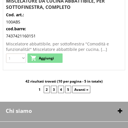
MISCELATORE DA CUCINA ABBATTIBILE, PER
SOTTOFINESTRA, COMPLETO
Cod. art.:
100ABS
cod.barre:
7437421160151
Miscelatore abbattibile, per sottofinestra "Comodità e
funzionalità!" Miscelatore abbattibile per cucina, [...]
42 risultati trovati (10 per pagina - 5 in totale)
1
2
3
4
5
Avanti »
Chi siamo
Chi siamo
Contatti