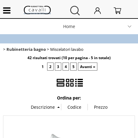
Home
Chi siamo
Rubinetteria bagno
Miscelatori lavabo
Contatti
42 risultati trovati (10 per pagina - 5 in totale)
1
2
3
4
5
Avanti »
Prodotti
Spedizioni e resi
Ordina per:
News