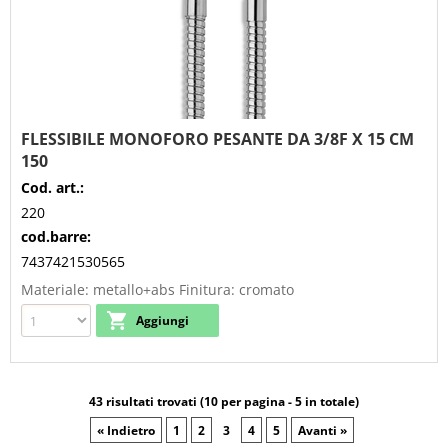
FLESSIBILE MONOFORO PESANTE DA 3/8F X 15 CM
150
Cod. art.:
220
cod.barre:
7437421530565
Materiale: metallo+abs Finitura: cromato
43 risultati trovati (10 per pagina - 5 in totale)
« Indietro
1
2
3
4
5
Avanti »