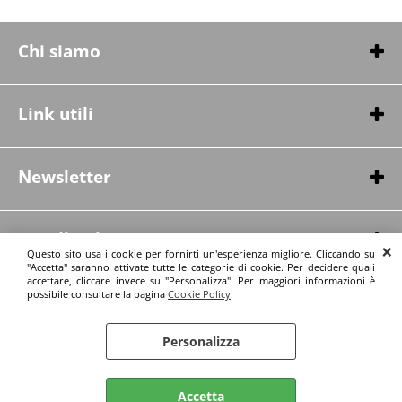
Chi siamo
Chi siamo
Contatti
Link utili
Condizioni di vendita
Spedizioni
Newsletter
Privacy Policy
Politica di recesso
Informazioni pre-contrattual
Cavalli srl
Garanzia legale per difetto di conformità
Questo sito usa i cookie per fornirti un'esperienza migliore. Cliccando su
Via dei Rovedi 31-33
"Accetta" saranno attivate tutte le categorie di cookie. Per decidere quali
Legge applicabile e foro competente
accettare, cliccare invece su "Personalizza". Per maggiori informazioni è
20010 Pregnana M.se, MI, Italia
© Cavalli srl
possibile consultare la pagina
Cookie Policy
.
tel.:+393498901346 - 0293291104
P.Iva IT05276960969 - REA :MI1809586
Personalizza
Cookie Policy
Accetta