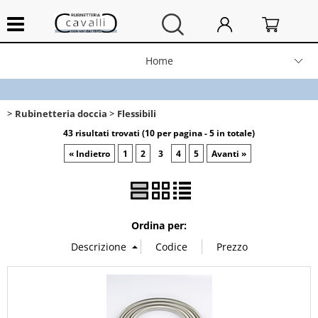
Home
Chi siamo
Rubinetteria doccia
Flessibili
Contatti
43 risultati trovati (10 per pagina - 5 in totale)
« Indietro
1
2
3
4
5
Avanti »
Prodotti
Spedizioni e resi
Ordina per:
News