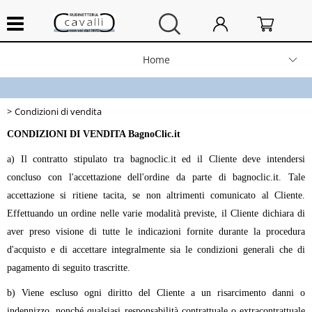
Home
Chi siamo
Condizioni di vendita
Contatti
CONDIZIONI DI VENDITA BagnoClic.it
a) Il contratto stipulato tra bagnoclic.it ed il Cliente deve intendersi
Prodotti
concluso con l'accettazione dell'ordine da parte di bagnoclic.it. Tale
accettazione si ritiene tacita, se non altrimenti comunicato al Cliente.
Spedizioni e resi
Effettuando un ordine nelle varie modalità previste, il Cliente dichiara di
aver preso visione di tutte le indicazioni fornite durante la procedura
News
d'acquisto e di accettare integralmente sia le condizioni generali che di
pagamento di seguito trascritte.
b) Viene escluso ogni diritto del Cliente a un risarcimento danni o
indennizzo, nonché qualsiasi responsabilità contrattuale o extracontrattuale